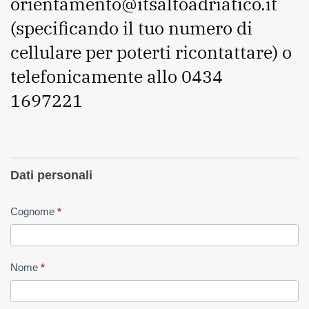
orientamento@itsaltoadriatico.it
(specificando il tuo numero di
cellulare per poterti ricontattare) o
telefonicamente allo 0434
1697221
Iscrizione
Dati personali
Selezioni
ICT 24-
Cognome
*
26 -
Amaro
Nome
*