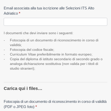
Iscrizione
Email associata alla tua iscrizione alle Selezioni ITS Alto
Adriatico
*
Selezioni
2021-2023
I documenti che devi inviare sono i seguenti:
ITS Alto
Fotocopia di un documento di riconoscimento in corso di
Adriatico –
validità;
Fotocopia del codice fiscale;
Manifattura
Curriculum Vitae preferibilmente in formato europeo;
Copia del diploma di istituto secondario di secondo grado o
continuazione
analoga dichiarazione sostitutiva
(non valida per i titoli di
studio stranieri);
Carica qui i files…
Fotocopia di un documento di riconoscimento in corso di validità
(PDF o JPEG foto)
*