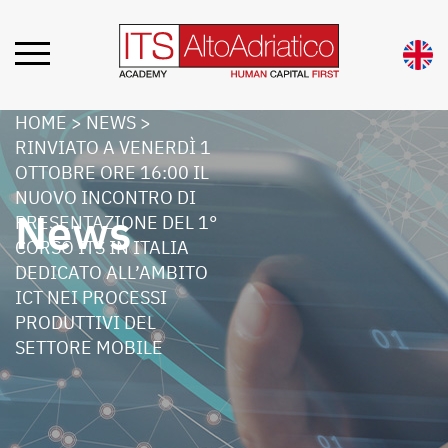
HOME
>
NEWS
>
RINVIATO A VENERDÌ 1
OTTOBRE ORE 16:00 IL
NUOVO INCONTRO DI
News
PRESENTAZIONE DEL 1°
CORSO ITS IN ITALIA
DEDICATO ALL’AMBITO
ICT NEI PROCESSI
PRODUTTIVI DEL
SETTORE MOBILE