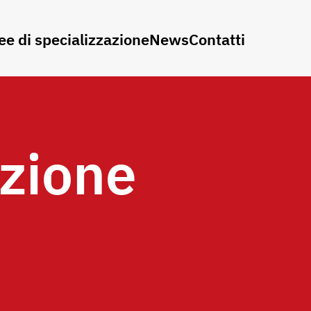
ee di specializzazione
News
Contatti
zione
e