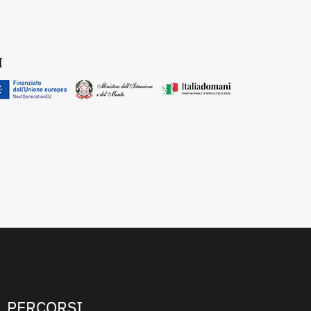
I
PERCORSI