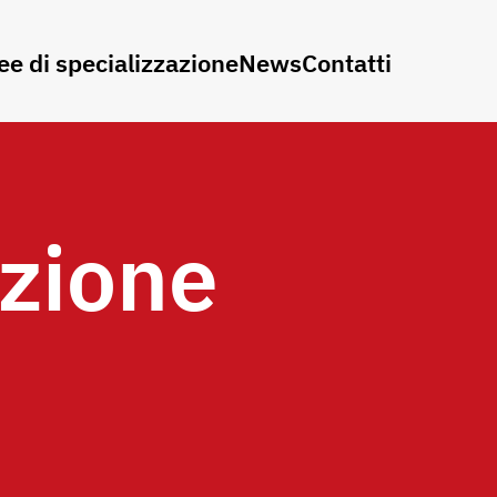
ee di specializzazione
News
Contatti
zione
e