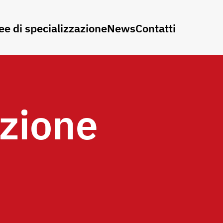
ee di specializzazione
News
Contatti
zione
e