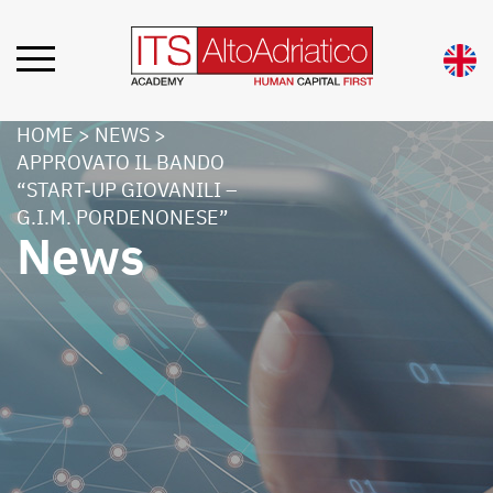
HOME
>
NEWS
>
APPROVATO IL BANDO
“START-UP GIOVANILI –
G.I.M. PORDENONESE”
News