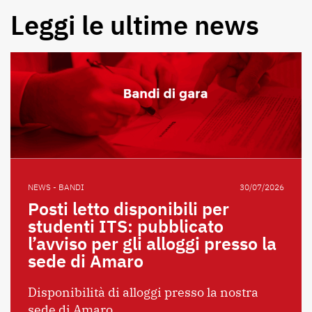
Leggi le ultime news
NEWS - BANDI
30/07/2026
Posti letto disponibili per
studenti ITS: pubblicato
l’avviso per gli alloggi presso la
sede di Amaro
Disponibilità di alloggi presso la nostra
sede di Amaro