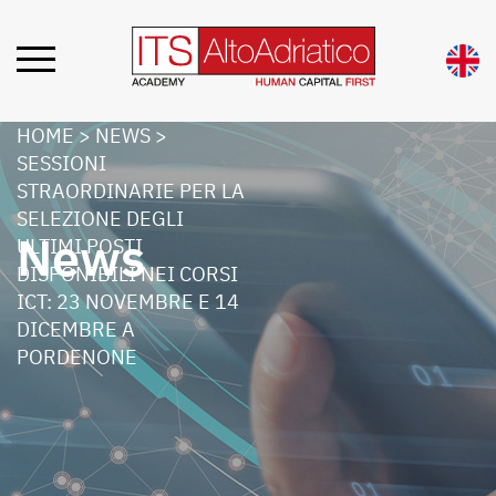
HOME
>
NEWS
>
SESSIONI
STRAORDINARIE PER LA
SELEZIONE DEGLI
News
ULTIMI POSTI
DISPONIBILI NEI CORSI
ICT: 23 NOVEMBRE E 14
DICEMBRE A
PORDENONE