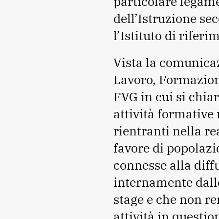
particolare legame
dell’Istruzione se
l’Istituto di rifer
Vista la comunicaz
Lavoro, Formazion
FVG in cui si chia
attività formative
rientranti nella re
favore di popolazi
connesse alla diff
internamente dalle
stage e che non re
attività in questio