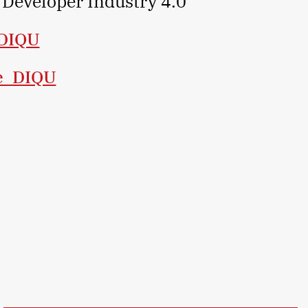
 Developer Industry 4.0
_DIQU
le_DIQU