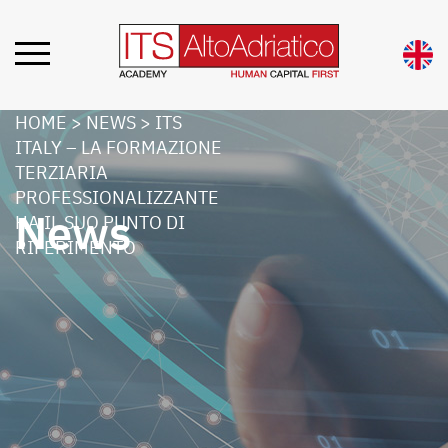
HOME
>
NEWS
>
ITS
ITALY – LA FORMAZIONE
TERZIARIA
PROFESSIONALIZZANTE
News
HA IL SUO PUNTO DI
RIFERIMENTO