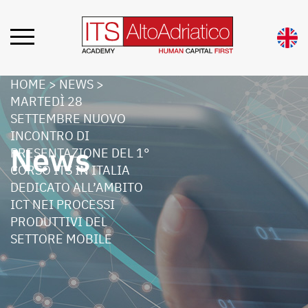
HOME
>
NEWS
>
MARTEDÌ 28
SETTEMBRE NUOVO
INCONTRO DI
News
PRESENTAZIONE DEL 1°
CORSO ITS IN ITALIA
DEDICATO ALL’AMBITO
ICT NEI PROCESSI
PRODUTTIVI DEL
SETTORE MOBILE