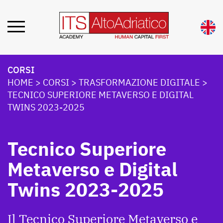
CORSI
HOME
>
CORSI
>
TRASFORMAZIONE DIGITALE
>
TECNICO SUPERIORE METAVERSO E DIGITAL
TWINS 2023-2025
Tecnico Superiore
Metaverso e Digital
Twins 2023-2025
Il Tecnico Superiore Metaverso e