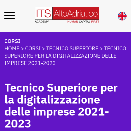
CORSI
HOME
>
CORSI
>
TECNICO SUPERIORE
>
TECNICO
SUPERIORE PER LA DIGITALIZZAZIONE DELLE
IMPRESE 2021-2023
Tecnico Superiore per
la digitalizzazione
delle imprese 2021-
2023