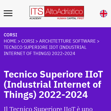
CORSI
HOME
>
CORSI
>
ARCHITETTURE SOFTWARE
>
TECNICO SUPERIORE IIOT (INDUSTRIAL
INTERNET OF THINGS) 2022-2024
Tecnico Superiore IIoT
(Industrial Internet of
Things) 2022-2024
Il Tecnico Superiore IIoT è uno